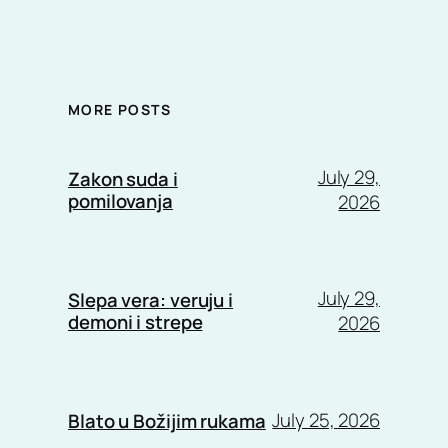
MORE POSTS
July 29,
Zakon suda i
pomilovanja
2026
July 29,
Slepa vera: veruju i
demoni i strepe
2026
July 25, 2026
Blato u Božijim rukama