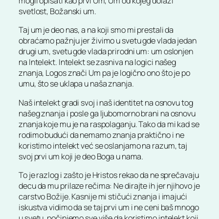
mogli opisati kao prvi Um, Um od kojeg dolazi
svetlost, Božanski um.
Taj um je deo nas, a na koji smo mi prestali da
obraćamo pažnju jer živimo u svetu gde vlada jedan
drugi um, svetu gde vlada prirodni um: um oslonjen
na Intelekt. Intelekt se zasniva na logici našeg
znanja, Logos znači Um pa je logično ono što je po
umu, što se uklapa u naša znanja.
Naš intelekt gradi svoj i naš identitet na osnovu tog
našeg znanja i posle ga ljubomorno brani na osnovu
znanja koje mu je na raspolaganju. Tako da mi kad se
rodimo budući da nemamo znanja praktično i ne
koristimo intelekt već se oslanjamo na razum, taj
svoj prvi um koji je deo Boga u nama.
To je razlog i zašto je Hristos rekao da ne sprečavaju
decu da mu prilaze rečima: Ne dirajte ih jer njihovo je
carstvo Božije. Kasnije mi stičući znanja i imajući
iskustva vidimo da se taj prvi um i ne ceni baš mnogo
u svetu, počinjemo sve više da koristimo intelekt koji