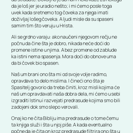
da je loš jer je uradio nešto; i mi ćemo posle toga
uvek kada sretnemo tog čoveka za njega imati
doživljaj lošeg čoveka. A ljudi misle da su spaseni
samim tim što veruju u Hrista.
Ali se grdno varaju: ako naučeni njegovom rečju ne
počnu da čine šta je dobro, nikada neće doći do
promene istine u njima. A bez promene od zablude
ka istini nema spasenja. Mora doći do obnove uma
da bi čovek bio spasen.
Naš um brani ono šta mi od svoje volje radimo,
opravdava to delo mislima. I čineći ono šta je
Spasitelj govorio da treba činiti, kroz misli kojima će
naš um opravdavati naša dobra dela, mi ćemo u sebi
izgraditi Istinu i razvejati predrasude kojima smo bili
zadojeni dok smo slepo verovali.
Onaj ko ne čita Bibliju ima predrasude o tome čemu
ta knjiga služi i šta u njoj piše. A kada eventualno
počne da je čita on kroz predrasude filtrira ono šta u