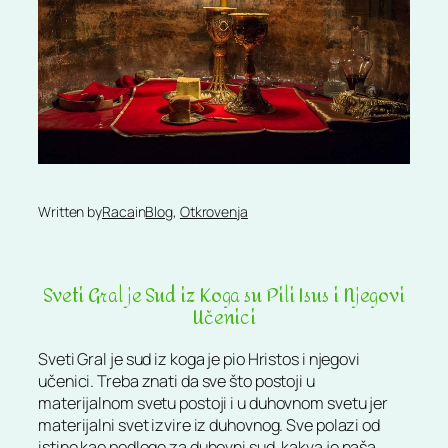
Written by
Raca
in
Blog
, 
Otkrovenja
Sveti Gral je Sud iz Koga su Pili Isus i Njegovi
Učenici
Sveti Gral je sud iz koga je pio Hristos i njegovi
učenici. Treba znati da sve što postoji u
materijalnom svetu postoji i u duhovnom svetu jer
materijalni svet izvire iz duhovnog. Sve polazi od
istine kao podloge za duhovni sud, kakva je naša