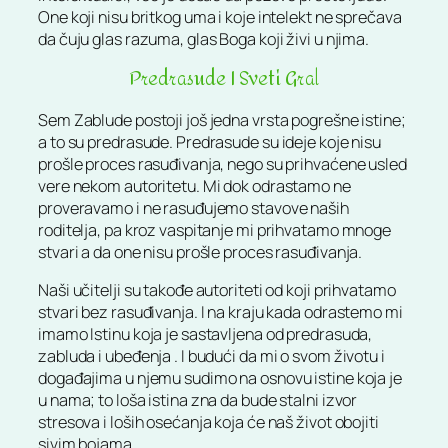
One koji nisu britkog uma i koje intelekt ne sprečava
da čuju glas razuma, glas Boga koji živi u njima.
Predrasude I Sveti Gral
Sem Zablude postoji još jedna vrsta pogrešne istine;
a to su predrasude. Predrasude su ideje koje nisu
prošle proces rasuđivanja, nego su prihvaćene usled
vere nekom autoritetu. Mi dok odrastamo ne
proveravamo i ne rasuđujemo stavove naših
roditelja, pa kroz vaspitanje mi prihvatamo mnoge
stvari a da one nisu prošle proces rasuđivanja.
Naši učitelji su takođe autoriteti od koji prihvatamo
stvari bez rasuđivanja. I na kraju kada odrastemo mi
imamo Istinu koja je sastavljena od predrasuda,
zabluda i ubeđenja . I budući da mi o svom životu i
događajima u njemu sudimo na osnovu istine koja je
u nama; to loša istina zna da bude stalni izvor
stresova i loših osećanja koja će naš život obojiti
sivim bojama.