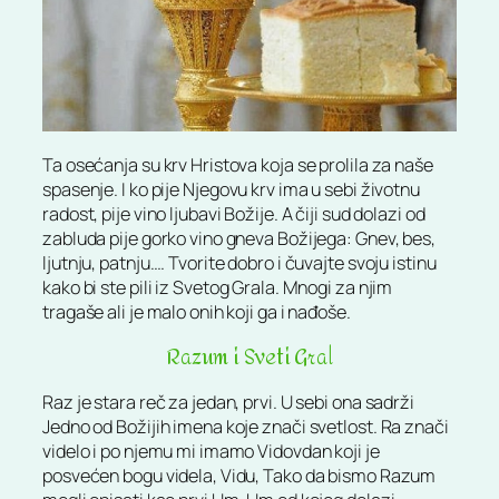
Ta osećanja su krv Hristova koja se prolila za naše
spasenje. I ko pije Njegovu krv ima u sebi životnu
radost, pije vino ljubavi Božije. A čiji sud dolazi od
zabluda pije gorko vino gneva Božijega: Gnev, bes,
ljutnju, patnju…. Tvorite dobro i čuvajte svoju istinu
kako bi ste pili iz Svetog Grala. Mnogi za njim
tragaše ali je malo onih koji ga i nađoše.
Razum i Sveti Gral
Raz je stara reč za jedan, prvi. U sebi ona sadrži
Jedno od Božijih imena koje znači svetlost. Ra znači
videlo i po njemu mi imamo Vidovdan koji je
posvećen bogu videla, Vidu, Tako da bismo Razum