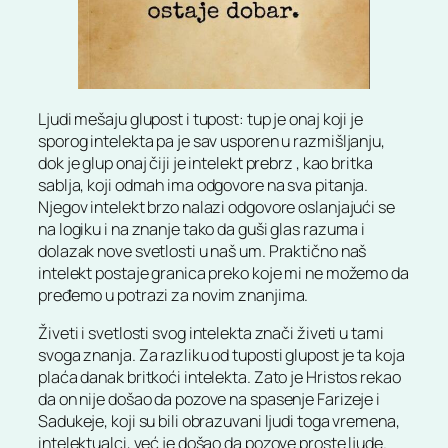
Ljudi mešaju glupost i tupost: tup je onaj koji je
sporog intelekta pa je sav usporen u razmišljanju,
dok je glup onaj čiji je intelekt prebrz , kao britka
sablja, koji odmah ima odgovore na sva pitanja.
Njegov intelekt brzo nalazi odgovore oslanjajući se
na logiku i na znanje tako da guši glas razuma i
dolazak nove svetlosti u naš um. Praktično naš
intelekt postaje granica preko koje mi ne možemo da
pređemo u potrazi za novim znanjima.
Živeti i svetlosti svog intelekta znači živeti u tami
svoga znanja. Za razliku od tuposti glupost je ta koja
plaća danak britkoći intelekta. Zato je Hristos rekao
da on nije došao da pozove na spasenje Farizeje i
Sadukeje, koji su bili obrazuvani ljudi toga vremena,
intelektualci, već je došao da pozove proste ljude.