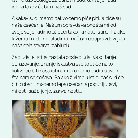
istina takav će biti i naš sud.
A kakav sud imamo, takvo ćemo piće piti: a piće su
naša osećanja. Naš um opravdava ono šta mi od
svoje volje radimo utičući tako na našu istinu. Pa ako
lažemo krademo, bludimo.. naš um će opravdavajući
naša dela stvarati zabludu.
Zabluda je istina nastala posle bluda. Vaspitanje,
obrazovanje, znanje iskustva sve to utiče na to
kakva će biti naša istina i kako ćemo suditi o svemu
šta nam se dešava. Pa ako živimo u Istini naš sud će
biti dobar i imaćemo lepa osećanja poput ljubavi,
milosti, sažaljenja, zahvalnosti…