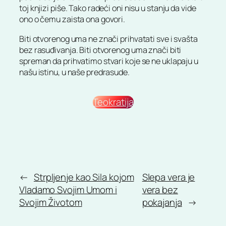
toj knjizi piše. Tako radeći oni nisu u stanju da vide
ono o čemu zaista ona govori.
Biti otvorenog uma ne znači prihvatati sve i svašta
bez rasuđivanja. Biti otvorenog uma znači biti
spreman da prihvatimo stvari koje se ne uklapaju u
našu istinu, u naše predrasude.
Teokratija
←
Strpljenje kao Sila kojom
Slepa vera je
Vladamo Svojim Umom i
vera bez
Svojim Životom
pokajanja
→