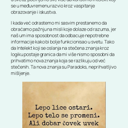
se u međuvremenu razvio kroz vaspitanje
obrazovanje i iskustva.
I kada već odrastemo mi sasvim prestanemo da
obraćamo pažnju na misli koje dolaze od razuma, jer
naš um ima sposobnost da odbacuje nepotrebne
informacije kako bi bolje funkcionisao u svetu. Tako
da Intelekt koji se oslanja na stečena znanja kroz
logiku postaje granica da mi više nismo sposobni da
prihvatimo nova znanja koja se razlikuju od već
stečenih. Ta nova znanja su Paradoks, neprihvatljivo
mišljenje.