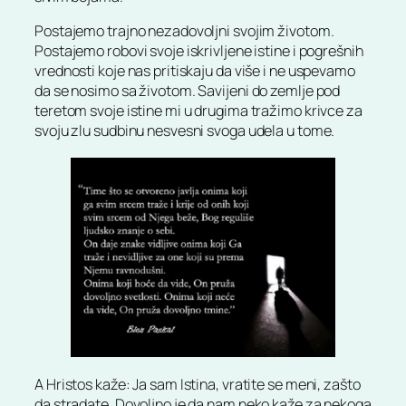
Postajemo trajno nezadovoljni svojim životom.
Postajemo robovi svoje iskrivljene istine i pogrešnih
vrednosti koje nas pritiskaju da više i ne uspevamo
da se nosimo sa životom. Savijeni do zemlje pod
teretom svoje istine mi u drugima tražimo krivce za
svoju zlu sudbinu nesvesni svoga udela u tome.
A Hristos kaže: Ja sam Istina, vratite se meni, zašto
da stradate. Dovoljno je da nam neko kaže za nekoga