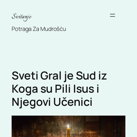
Skip
to
Svitanje
content
Potraga Za Mudrošću
Sveti Gral je Sud iz
Koga su Pili Isus i
Njegovi Učenici