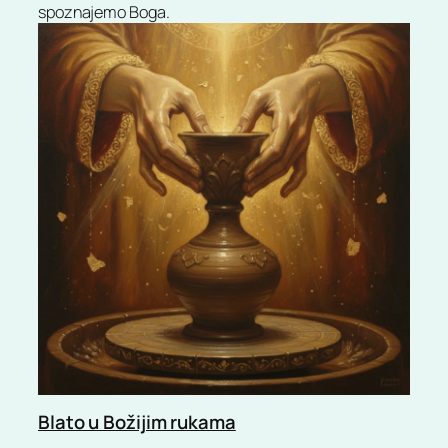
spoznajemo Boga.
Blato u Božijim rukama