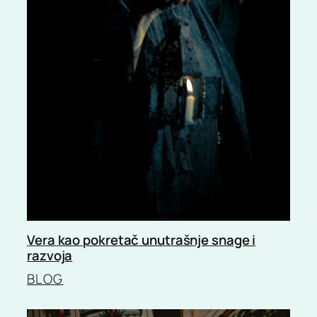
Vera kao pokretač unutrašnje snage i
razvoja
BLOG