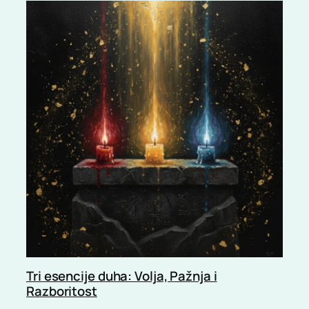
Tri esencije duha: Volja, Pažnja i
Razboritost