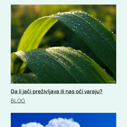
Da li jači preživljava ili nas oči varaju?
BLOG