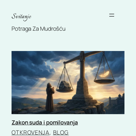
Skip
to
Svitanje
content
Potraga Za Mudrošću
Zakon suda i pomilovanja
OTKROVENJA
, 
BLOG