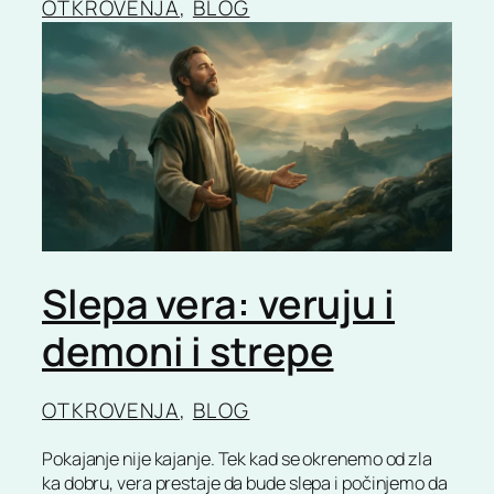
OTKROVENJA
, 
BLOG
Slepa vera: veruju i
demoni i strepe
OTKROVENJA
, 
BLOG
Pokajanje nije kajanje. Tek kad se okrenemo od zla
ka dobru, vera prestaje da bude slepa i počinjemo da