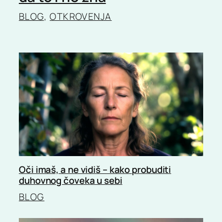
BLOG
, 
OTKROVENJA
Oči imaš, a ne vidiš – kako probuditi
duhovnog čoveka u sebi
BLOG