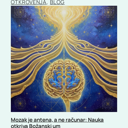
OTKROVENJA
, 
BLOG
Mozak je antena, a ne računar: Nauka
otkriva Božanski um