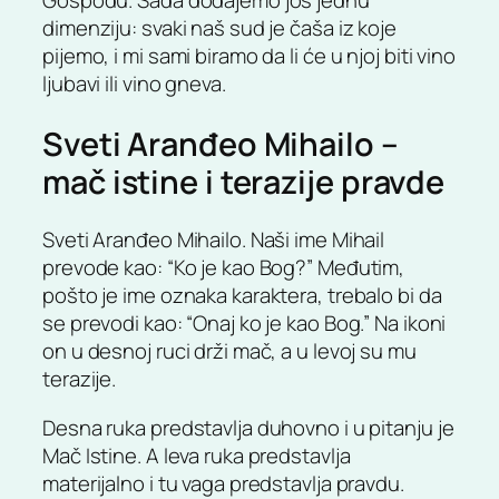
dimenziju: svaki naš sud je čaša iz koje
pijemo, i mi sami biramo da li će u njoj biti vino
ljubavi ili vino gneva.
Sveti Aranđeo Mihailo –
mač istine i terazije pravde
Sveti Aranđeo Mihailo. Naši ime Mihail
prevode kao: “Ko je kao Bog?” Međutim,
pošto je ime oznaka karaktera, trebalo bi da
se prevodi kao: “Onaj ko je kao Bog.” Na ikoni
on u desnoj ruci drži mač, a u levoj su mu
terazije.
Desna ruka predstavlja duhovno i u pitanju je
Mač Istine. A leva ruka predstavlja
materijalno i tu vaga predstavlja pravdu.