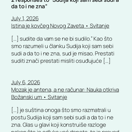
da to i ne zna”
July 1, 2026
Istina je kovčeg Novog Zaveta • Svitanje
[…] sudite da vam se ne bi sudilo.” Kao što
smo razumeli u članku Sudija koji sam sebi
sudi a da to i ne zna, sud je misao. Prestati
suditi znači prestati misliti osuđujuće […]
July 6, 2026
Mozak je antena, a ne računar: Nauka otkriva
Božanski um • Svitanje
[…] je suština onoga što smo razmatrali u
postu Sudija koji sam sebi sudi a da to i ne
zna. Glas u glavi koji konstruiše razloge
nakon što je odluka već doneta, to je prevod.