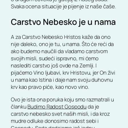
Svaka ocena situacije je pijenje iz naše čaše.
Carstvo Nebesko je u nama
A za Carstvo Nebesko Hristos kaže da ono
nije daleko, ono je tu, u nama. Što će reći da
ako budemo naučili da vladamo carstvom
svojih misli, sudeći ispravno, mi ćemo
naslediti carstvo još ovde na Zemlji. I
pijaćemo Vino ljubavi, krv Hristovu, jer On živi
u nama kao Istina i daje nam svoju duhovnu
krv kao pravo piće, kao novo vino.
Ovo je ista ona poruka koju smo razmatrali u
članku
Budimo Radost Gospodu
da je
carstvo nebesko svet naših misli, i da kroz
mudre odluke donosimo radost sebi i
Gospodu. Sada dodajemo još jednu