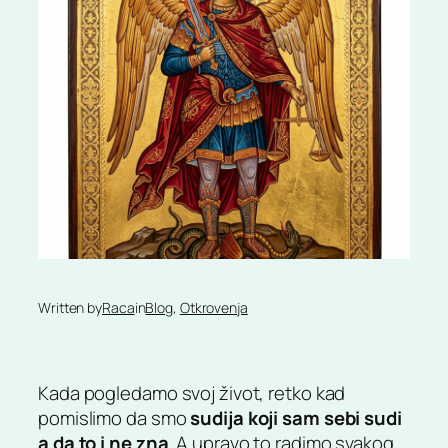
Written by
Raca
in
Blog
, 
Otkrovenja
Kada pogledamo svoj život, retko kad
pomislimo da smo
sudija koji sam sebi sudi
a da to i ne zna
. A upravo to radimo svakog