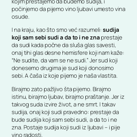
kojim prestajemo da budemo sudija, i
počinjemo da pijemo vino ljubavi umesto vina
osude.
I na kraju, kao što smo već razumeli:
sudija
koji sam sebi sudi a da to i ne zna
prestaje
da sudi kada počne da sluša glas savesti,
onaj tihi glas desne hemisfere koji nam kaže:
“Ne sudite, da vam se ne sudi.” Jer sud koji
donesemo drugima je sud koji donosimo
sebi. A čaša iz koje pijemo je naša vlastita.
Birajmo zato pažljivo šta pijemo. Birajmo
istinu, birajmo ljubav, birajmo praštanje. Jer iz
takvog suda izvire život, a ne smrt. I takav
sudija, onaj koji sudi pravedno: prestaje da
bude sudija koji sam sebi sudi, a da to i ne
zna. Postaje sudija koji sudi iz ljubavi – i pije
vino radosti.