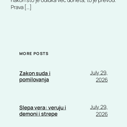
Prava […]
MORE POSTS
July 29,
Zakon suda i
pomilovanja
2026
July 29,
Slepa vera: veruju i
demoni i strepe
2026