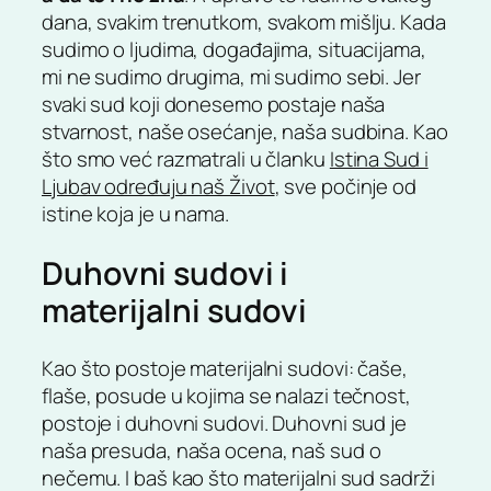
dana, svakim trenutkom, svakom mišlju. Kada
sudimo o ljudima, događajima, situacijama,
mi ne sudimo drugima, mi sudimo sebi. Jer
svaki sud koji donesemo postaje naša
stvarnost, naše osećanje, naša sudbina. Kao
što smo već razmatrali u članku
Istina Sud i
Ljubav određuju naš Život
, sve počinje od
istine koja je u nama.
Duhovni sudovi i
materijalni sudovi
Kao što postoje materijalni sudovi: čaše,
flaše, posude u kojima se nalazi tečnost,
postoje i duhovni sudovi. Duhovni sud je
naša presuda, naša ocena, naš sud o
nečemu. I baš kao što materijalni sud sadrži