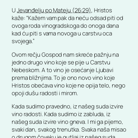
U
Jevanđelju po Mateju (26:29)
, Hristos
kaže: “Kažem vam pak da neću odsad piti od
ovoga roda vinogradskoga do onoga dana
kad ću piti s vama novoga u carstvu oca
svojega.”
Ovom rečju Gospod nam skreće pažnju na
jedno drugo vino koje se pije u Carstvu
Nebeskom. A to vino je osećanje Ljubavi
prema bližnjima. To je ono novo vino koje
Hristos obećava vino koje ne opija telo, nego
opoji dušu radosti i mirom.
Kada sudimo pravedno, iz našeg suda izvire
vino radosti. Kada sudimo iz zabluda, iz
našeg suda izvire vino gneva. I mi ga pijemo,
svaki dan, svakog trenutka. Svaka naša misao
o drugom čoveku je gutljaj iz našeg suda.