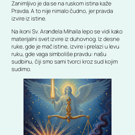
Zanimljivo je da se na ruskom istina kaže
Pravda. A to nije nimalo čudno, jer pravda
izvire iz istine.
Na ikoni Sv. Aranđela Mihaila lepo se vidi kako
materijalni svet izvire iz duhovnog. Iz desne
ruke, gde je mač istine, izvire i prelazi u levu
ruku, gde vaga simboliše pravdu: našu
sudbinu, čiji smo sami tvorci kroz sud kojim
sudimo.