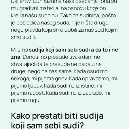
Dalje: Sv. Duh razume naša osećanja i ona su
mu gradivni materijal na osnovu koga on
kreira našu sudbinu. Tako da sudbina, pošto
je posledica našeg suda, nije ništa drugo
nego pravda koju smo dobili za naš sud kojim
smo sudili.
Mi smo
sudija koji sam sebi sudi a da to i ne
zna
. Donosimo presude svaki dan, ne
shvatajući da te presude ne padaju na
druge, nego na nas same. Kada osudimo
nekoga, mi pijemo gnev. Kada opravdamo, mi
pijemo ljubav. Kada sudimo iz istine, mi
pijemo radost. Kada sudimo iz zablude, mi
pijemo tugu.
Kako prestati biti sudija
koji sam sebi sudi?