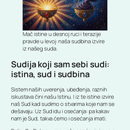
Mač istine u desnoj ruci i terazije
pravde u levoj: naša sudbina izvire
iz našeg suda.
Sudija koji sam sebi sudi:
istina, sud i sudbina
Sistem naših uverenja, ubeđenja, raznih
iskustava čini našu Istinu. I iz te istine izvire
naš Sud kad sudimo o stvarima koje nam se
dešavaju. Uz Sud idu i osećanja: pa kakav
nam je Sud, takva ćemo i osećanja imati.