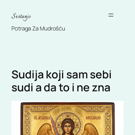
Skip
to
Svitanje
content
Potraga Za Mudrošću
Sudija koji sam sebi
sudi a da to i ne zna