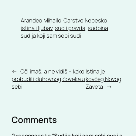
Aranđeo Mihailo
Carstvo Nebesko
istina i ljubav
sud i pravda
sudbina
sudija koji sam sebi sudi
←
Oči imaš, a ne vidiš – kako
Istina je
probuditi duhovnog čoveka u
kovčeg Novog
sebi
Zaveta
→
Comments
2 responses to “Sudija koji sam sebi sudi a