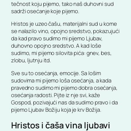
tečnost koju pijemo, tako naš duhovni sud
sadrži osećanje koje pijemo.
Hristos je uzeo čašu, materijalni sud u kome
se nalazilo vino, opojno sredstvo, pokazujući
da kad pravo sudimo mi pijemo Ljubav,
duhovno opojno sredstvo. A kad loše
sudimo, mi pijemo silovita pića: gnev, bes,
zlobu, ljutnju itd.
Sve su to osećanja, emocije. Sa lošim
sudovima mi pijemo loša osećanja, a kada
pravedno sudimo mi pijemo dobra osećanja,
osećanja radosti. Pijte iz nje svi, kaže
Gospod, pozivajući nas da sudimo pravo i da
pijemo Ljubav Božiju koja je krv Božija.
Hristos i čaša vina ljubavi