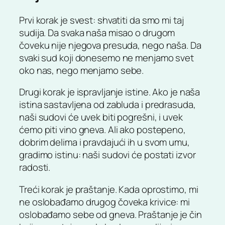
Prvi korak je svest: shvatiti da smo mi taj
sudija. Da svaka naša misao o drugom
čoveku nije njegova presuda, nego naša. Da
svaki sud koji donesemo ne menjamo svet
oko nas, nego menjamo sebe.
Drugi korak je ispravljanje istine. Ako je naša
istina sastavljena od zabluda i predrasuda,
naši sudovi će uvek biti pogrešni, i uvek
ćemo piti vino gneva. Ali ako postepeno,
dobrim delima i pravdajući ih u svom umu,
gradimo istinu: naši sudovi će postati izvor
radosti.
Treći korak je praštanje. Kada oprostimo, mi
ne oslobađamo drugog čoveka krivice: mi
oslobađamo sebe od gneva. Praštanje je čin