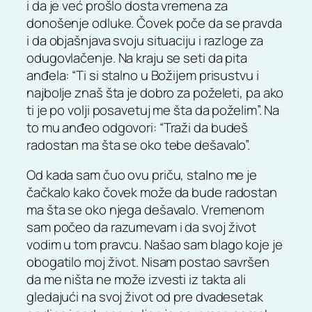
i da je već prošlo dosta vremena za
donošenje odluke. Čovek poče da se pravda
i da objašnjava svoju situaciju i razloge za
odugovlačenje. Na kraju se seti da pita
anđela: “Ti si stalno u Božijem prisustvu i
najbolje znaš šta je dobro za poželeti, pa ako
ti je po volji posavetuj me šta da poželim”. Na
to mu anđeo odgovori: “Traži da budeš
radostan ma šta se oko tebe dešavalo”.
Od kada sam čuo ovu priču, stalno me je
čačkalo kako čovek može da bude radostan
ma šta se oko njega dešavalo. Vremenom
sam počeo da razumevam i da svoj život
vodim u tom pravcu. Našao sam blago koje je
obogatilo moj život. Nisam postao savršen
da me ništa ne može izvesti iz takta ali
gledajući na svoj život od pre dvadesetak