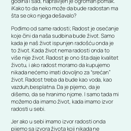
godina i sad, napravljen je ogroman pomak.
iKako to da neko može da bude radostan ma
šta se oko njega dešavalo?
Pođimo od same radosti; Radost je osećanje
koje čini da naša sudbina bude život. Samo
kada je naš život ispunjen radošću onda je
to život. Kada život nema radosti onda to
više nije život. Radost je ono šta daje kvalitet
životu, i ako radost moramo da kupujemo
nikada nećemo imati dovoljno za “srećan”
život. Radost treba da bude kao voda, kao
vazduh,besplatna. Da je pijemo, da je
dišemo, da se hranimo njome. I samo tada mi
možemo da imamo život, kada imamo izvor
radosti u sebi.
Jer ako u sebi imamo izvor radosti onda
pijemo sa izvora života koji nikada ne