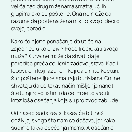
veliča nad drugim ženama smatrajući ih
glupima ako su poštene. Ona ne može da
razume da poštena žena misli o svojoj deci o
svojoj porodici.
Kako će njeno ponašanje da utiče na
zajednicu u kojoj živi? Hoće li obrukati svoga
muža? Kurva ne može da shvati da je
porodica preča od ličnih zadovoljstava. Kao i
lopovi, oni koji lažu, oni koji daju mito kockari,
što poštene ljude smatraju budalama. Oni ne
shvataju da će takav način mišljenja naneti
štetu njihovoj istini i da će im se to vratiti
kroz loša osećanja koja su proizvod zablude.
Od našeg suda zavisi kakav će biti naš
doživljaj svega što nam se dešava, jer kako
sudimo takva osećanja imamo. A osećanja