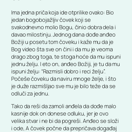
Ima jedna priča koja ide otprilike ovako: Bio
jedan bogobojažljiv čovek koji se
svakodnevno molio Bogu, činio dobra dela i
davao milostinju. Jednog dana dođe anđeo
Božiji u posetu tom čoveku i kaže mu da je
Bog video šta sve on čini i da mu je veoma
drago zbog toga, te stoga hoće da mu ispuni
jednu želju. I eto on, anđeo Božiji, je tu da mu
ispuni želju: “Razmisli dobro i reci želju”.
Počeše čoveku da naviru mnoge želje, i što
je duže razmišljao sve mu je bilo teže da se
odluči za jednu.
Tako da reši da zamoli anđela da dođe malo
kasnije dok on donese odluku, jer je ovo
velika stvar i ne bi da pogreši. Anđeo se složi
i ode, A čovek počne da prepričava događaj