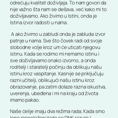
odrećuju kvalitet doživljaja. To nam govori da
nije važno šta nam se dešava, već kako mi to
doživljavamo. Ako živimo u Istini, onda je
Istina izvor radosti u nama.
A ako živimo u zabludi onda je zabluda izvor
patnje u nama. Sve što čovek radi od svoje
slobodne volje kroz um će uticati njegovu
istinu. Kada se rodimo mi nemamo istinu i
sve doživljavamo onako izvorno, a onda
roditelji i staratelji počinju da oblikuju našu
istinu kroz vaspitanje. Kasnije se priključuju
razni učitelji, oblikujući našu istinu kroz
obrazovanje, pa zatim dolaze razna iskustva,
uverenja, ubeđena i mi na kraju od života
imamo pakao.
Naše ćelije imaju dva režima rada; Kada smo
lepo raspoloženi tada se DNK razvije I