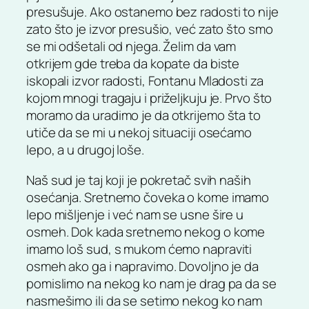
presušuje. Ako ostanemo bez radosti to nije
zato što je izvor presušio, već zato što smo
se mi odšetali od njega. Želim da vam
otkrijem gde treba da kopate da biste
iskopali izvor radosti, Fontanu Mladosti za
kojom mnogi tragaju i priželjkuju je. Prvo što
moramo da uradimo je da otkrijemo šta to
utiče da se mi u nekoj situaciji osećamo
lepo, a u drugoj loše.
Naš sud je taj koji je pokretač svih naših
osećanja. Sretnemo čoveka o kome imamo
lepo mišljenje i već nam se usne šire u
osmeh. Dok kada sretnemo nekog o kome
imamo loš sud, s mukom ćemo napraviti
osmeh ako ga i napravimo. Dovoljno je da
pomislimo na nekog ko nam je drag pa da se
nasmešimo ili da se setimo nekog ko nam