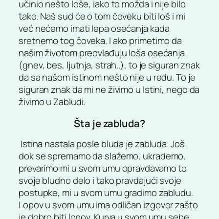
učinio nešto loše, iako to možda i nije bilo
tako. Naš sud će o tom čoveku biti loš i mi
već nećemo imati lepa osećanja kada
sretnemo tog čoveka. I ako primetimo da
našim životom preovlađuju loša osećanja
(gnev, bes, ljutnja, strah..), to je siguran znak
da sa našom istinom nešto nije u redu. To je
siguran znak da mi ne živimo u Istini, nego da
živimo u Zabludi.
Šta je zabluda?
Istina nastala posle bluda je zabluda. Još
dok se spremamo da slažemo, ukrademo,
prevarimo mi u svom umu opravdavamo to
svoje bludno delo i tako pravdajući svoje
postupke, mi u svom umu gradimo zabludu.
Lopov u svom umu ima odličan izgovor zašto
je dobro biti lopov. Kurva u svom umu sebe