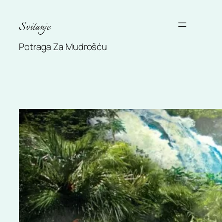
Skip
to
Svitanje
content
Potraga Za Mudrošću