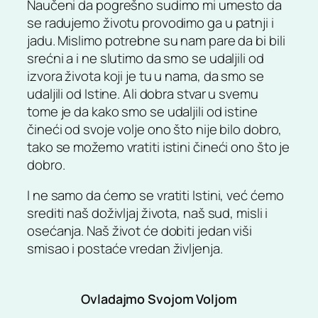
Naučeni da pogrešno sudimo mi umesto da
se radujemo životu provodimo ga u patnji i
jadu. Mislimo potrebne su nam pare da bi bili
srećni a i ne slutimo da smo se udaljili od
izvora života koji je tu u nama, da smo se
udaljili od Istine. Ali dobra stvar u svemu
tome je da kako smo se udaljili od istine
čineći od svoje volje ono što nije bilo dobro,
tako se možemo vratiti istini čineći ono što je
dobro.
I ne samo da ćemo se vratiti Istini, već ćemo
srediti naš doživljaj života, naš sud, misli i
osećanja. Naš život će dobiti jedan viši
smisao i postaće vredan življenja.
Ovladajmo Svojom Voljom