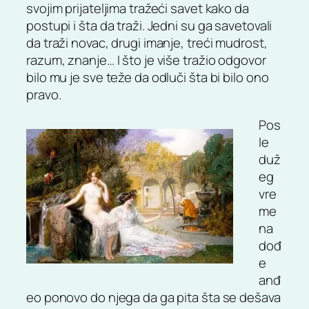
svojim prijateljima tražeći savet kako da
postupi i šta da traži. Jedni su ga savetovali
da traži novac, drugi imanje, treći mudrost,
razum, znanje… I što je više tražio odgovor
bilo mu je sve teže da odluči šta bi bilo ono
pravo.
Pos
le
duž
eg
vre
me
na
dođ
e
anđ
eo ponovo do njega da ga pita šta se dešava