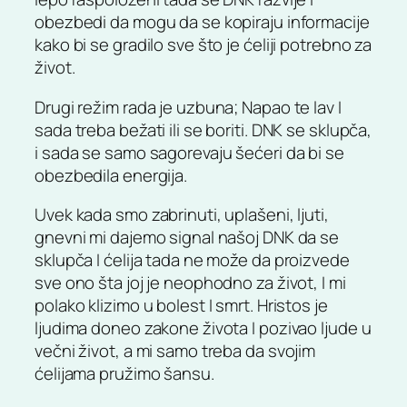
obezbedi da mogu da se kopiraju informacije
kako bi se gradilo sve što je ćeliji potrebno za
život.
Drugi režim rada je uzbuna; Napao te lav I
sada treba bežati ili se boriti. DNK se sklupča,
i sada se samo sagorevaju šećeri da bi se
obezbedila energija.
Uvek kada smo zabrinuti, uplašeni, ljuti,
gnevni mi dajemo signal našoj DNK da se
sklupča I ćelija tada ne može da proizvede
sve ono šta joj je neophodno za život, I mi
polako klizimo u bolest I smrt. Hristos je
ljudima doneo zakone života I pozivao ljude u
večni život, a mi samo treba da svojim
ćelijama pružimo šansu.