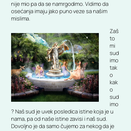
nije mio pa da se namrgodimo. Vidimo da
osećanja imaju jako puno veze sa našim
mislima.
Zaš
to
mi
sud
imo
tak
o
kak
o
sud
imo
? Naš sud je uvek posledica istine koja je u
nama, pa od naše istine zavisi i naš sud.
Dovoljno je da samo čujemo za nekog da je