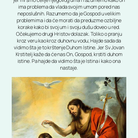
jer mi smo ćelije njegovog uma i razumemo kako on
ima problema da vlada svojim umom pored nas
neposlušnih. Razumemo da je Gospod u velikim
problemima i da će morati da preduzme ozbiljne
korake kako bi svoj um i svoju dušu doveo u red.
Očekujemo drugi Hristov dolazak. Toliko o pranju
kroz veru kao kroz duhovnu vodu; Hajde sada da
vidimo šta je to krštenje Duhom Istine. Jer Sv Jovan
Krstitelj kaže da će nas On, Gospod, krstiti duhom
istine. Pa hajde da vidimo šta je Istina i kako ona
nastaje.