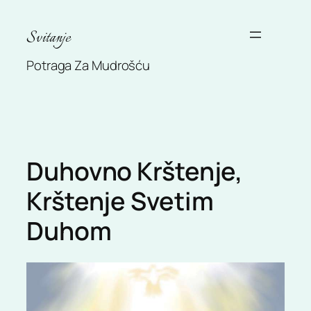
Skip
to
Svitanje
content
Potraga Za Mudrošću
Duhovno Krštenje,
Krštenje Svetim
Duhom