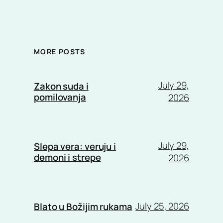
MORE POSTS
July 29,
Zakon suda i
pomilovanja
2026
July 29,
Slepa vera: veruju i
demoni i strepe
2026
July 25, 2026
Blato u Božijim rukama