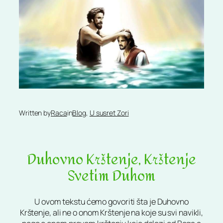
Written by
Raca
in
Blog
, 
U susret Zori
Duhovno Krštenje, Krštenje
Svetim Duhom
U ovom tekstu ćemo govoriti šta je Duhovno
Krštenje, ali ne o onom Krštenje na koje su svi navikli,