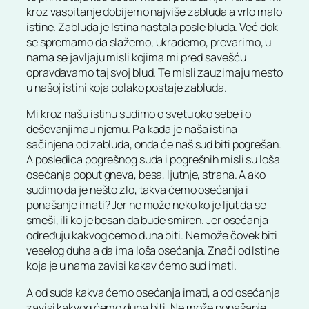
kroz vaspitanje dobijemo najviše zabluda a vrlo malo
istine. Zabluda je Istina nastala posle bluda. Već dok
se spremamo da slažemo, ukrademo, prevarimo, u
nama se javljaju misli kojima mi pred savešću
opravdavamo taj svoj blud. Te misli zauzimaju mesto
u našoj istini koja polako postaje zabluda.
Mi kroz našu istinu sudimo o svetu oko sebe i o
deševanjimau njemu. Pa kada je naša istina
sačinjena od zabluda, onda će naš sud biti pogrešan.
A posledica pogrešnog suda i pogrešnih misli su loša
osećanja poput gneva, besa, ljutnje, straha. A ako
sudimo da je nešto zlo, takva ćemo osećanja i
ponašanje imati? Jer ne može neko ko je ljut da se
smeši, ili ko je besan da bude smiren. Jer osećanja
određuju kakvog ćemo duha biti. Ne može čovek biti
veselog duha a da ima loša osećanja. Znači od Istine
koja je u nama zavisi kakav ćemo sud imati.
A od suda kakva ćemo osećanja imati, a od osećanja
zavisi kakvog ćemo duha biti. Ne može ponašanje