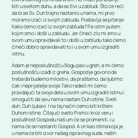
biti u svetom duhu, a da se živi u zabludi. Što će reći:
da bi se Sv. Duh trajno nastanio u nama, mi prvo
moramo izaći iz svojih zabluda. Postavlja se pitanje:
Kako ćemo izaći iz svojih zabluda? Pa istim putem
kojim smo i došli u zabludu. Jer čineći zlo mi smo u
svom umu opravdavali to i došli u zabludu tako ćemo
čineći dobro opravdavati to i u svom umu izgraditi
istinu.
Adam je neposlušnožću Bogu pao u greh, a mi ćemo
poslušnošću izađi iz greha. Gospod je govorio da
treba da budemo milostivi, da praštamo, da ljubimo
čak i neprijatelje svoje.Tako radeći mi ćemo
pravdajući ta svoja dela u svom umu izgraditi Istinu i
omogućiti da se u nama nastani Duh istine, Sveti
duh, Duh ljubavi. I na taj način ćemo biti kršteni
Duhom istine. Čitajući sveto Pismo i kroz veru i
poslušnost Gospodu naš um će se promeniti, i u
nama će se nastaniti Gospod. A on kao istina koja je
u nama će biti izvor našeg ispravnog suda, naših