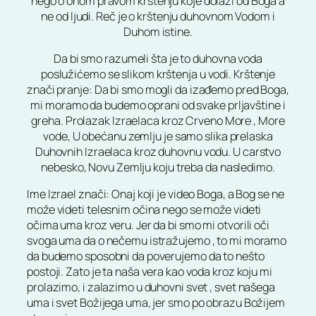
nego o onom pravom krštenju koje dolazi od Boga a
ne od ljudi. Reč je o krštenju duhovnom Vodom i
Duhom istine.
Da bi smo razumeli šta je to duhovna voda
poslužićemo se slikom krštenja u vodi. Krštenje
znači pranje: Da bi smo mogli da izađemo pred Boga,
mi moramo da budemo oprani od svake prljavštine i
greha. Prolazak Izraelaca kroz Crveno More , More
vode, U obećanu zemlju je samo slika prelaska
Duhovnih Izraelaca kroz duhovnu vodu. U carstvo
nebesko, Novu Zemlju koju treba da nasledimo.
Ime Izrael znači: Onaj koji je video Boga, a Bog se ne
može videti telesnim očina nego se može videti
očima uma kroz veru. Jer da bi smo mi otvorili oči
svoga uma da o nečemu istražujemo , to mi moramo
da budemo sposobni da poverujemo da to nešto
postoji. Zato je ta naša vera kao voda kroz koju mi
prolazimo, i zalazimo u duhovni svet , svet našega
uma i svet Božijega uma, jer smo po obrazu Božijem