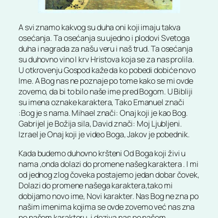
A svi znamo kakvog su duha oni koji imaju takva
osećanja. Ta osećanja su ujedno i plodovi Svetoga
duha i nagrada za našu veru i naš trud. Ta osećanja
su duhovno vino I krv Hristova koja se za nas prolila.
U otkrovenju Gospod kaže da ko pobedi dobiće novo
Ime. A Bog nas ne poznaje po tome kako se mi ovde
zovemo, da bi to bilo naše ime pred Bogom. U Bibliji
su imena oznake karaktera, Tako Emanuel znači
:Bog je s nama. Mihael znači: Onaj koji je kao Bog.
Gabrijel je Božija sila, David znači: Moj Ljubljeni.
Izrael je Onaj koji je video Boga, Jakov je pobednik.
Kada budemo duhovno kršteni Od Boga koji živi u
nama ,onda dolazi do promene našeg karaktera . I mi
od jednog zlog čoveka postajemo jedan dobar čovek,
Dolazi do promene našega karaktera,tako mi
dobijamo novo ime, Novi karakter. Nas Bog ne zna po
našim imenima kojima se ovde zovemo već nas zna
po našem karakteru, i doziva nas po našem