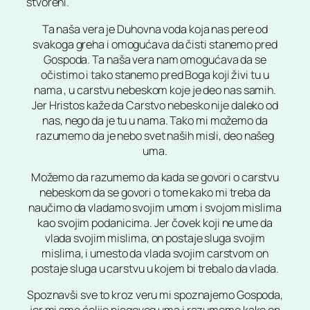
stvoreni.
Ta naša vera je Duhovna voda koja nas pere od
svakoga greha i omogućava da čisti stanemo pred
Gospoda. Ta naša vera nam omogućava da se
očistimo i tako stanemo pred Boga koji živi tu u
nama , u carstvu nebeskom koje je deo nas samih.
Jer Hristos kaže da Carstvo nebesko nije daleko od
nas, nego da je tu u nama. Tako mi možemo da
razumemo da je nebo svet naših misli, deo našeg
uma.
Možemo da razumemo da kada se govori o carstvu
nebeskom da se govori o tome kako mi treba da
naučimo da vladamo svojim umom i svojom mislima
kao svojim podanicima. Jer čovek koji ne ume da
vlada svojim mislima, on postaje sluga svojim
mislima, i umesto da vlada svojim carstvom on
postaje sluga u carstvu u kojem bi trebalo da vlada.
Spoznavši sve to kroz veru mi spoznajemo Gospoda,