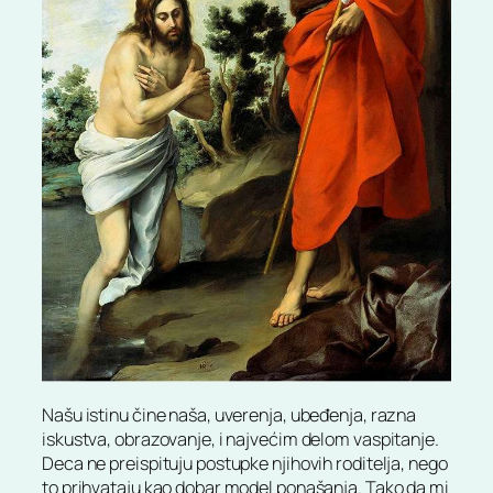
Našu istinu čine naša, uverenja, ubeđenja, razna
iskustva, obrazovanje, i najvećim delom vaspitanje.
Deca ne preispituju postupke njihovih roditelja, nego
to prihvataju kao dobar model ponašanja. Tako da mi