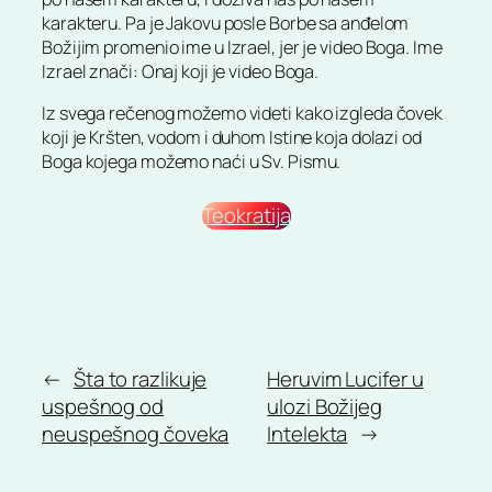
karakteru. Pa je Jakovu posle Borbe sa anđelom
Božijim promenio ime u Izrael, jer je video Boga. Ime
Izrael znači: Onaj koji je video Boga.
Iz svega rečenog možemo videti kako izgleda čovek
koji je Kršten, vodom i duhom Istine koja dolazi od
Boga kojega možemo naći u Sv. Pismu.
Teokratija
←
Šta to razlikuje
Heruvim Lucifer u
uspešnog od
ulozi Božijeg
neuspešnog čoveka
Intelekta
→